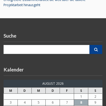
Projektarbeit hinausgeht
Suche
Search for:
Kalender
AUGUST 2026
M
D
M
D
F
S
S
1
2
3
4
5
6
7
8
9