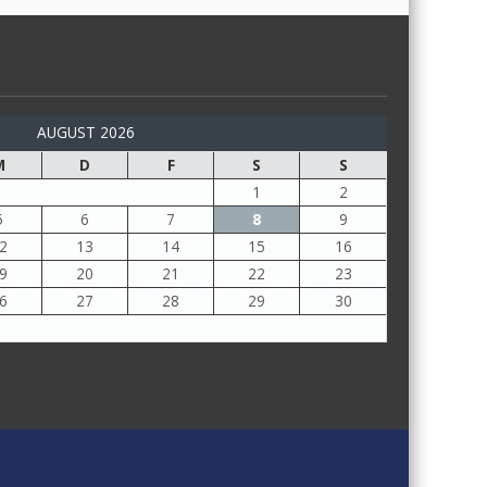
AUGUST 2026
M
D
F
S
S
1
2
5
6
7
8
9
2
13
14
15
16
9
20
21
22
23
6
27
28
29
30